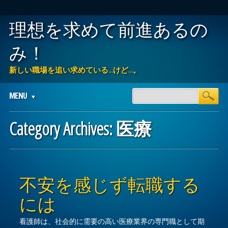
理想を求めて前進あるの
み！
新しい職場を追い求めている…けど…。
Main menu
Skip
MENU
to
content
Category Archives:
医療
Post navigation
不安を感じず転職する
には
看護師は、社会的に需要の高い医療業界の専門職として期